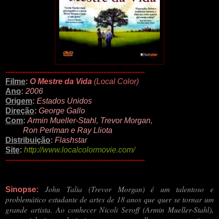
---------------------------------------------------------
Filme
:
O Mestre da Vida
(Local Color)
Ano
:
2006
Origem
:
Estados Unidos
Direção
:
George Gallo
Com
:
Armin Mueller-Stahl, Trevor Morgan,
Ron Perlman e Ray Lliota
Distribuição
:
Flashstar
Site
:
http://www.localcolormovie.com/
---------------------------------------------------------
John Talia (Trevor Morgan) é um talentoso e
Sinopse:
problemático estudante de artes de 18 anos que quer se tornar um
grande artista. Ao conhecer Nicoli Seroff (Armin Mueller-Stahl),