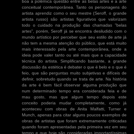
boa a polêmica questão entre as belas artes e a arte
conceitual contemporânea. Tanto os personagens do
artista aprendiz como o seu mestre (Seroff, o grande
artista russo) são artistas figurativos que valorizam
todo o cuidado na produção das chamadas "belas
artes", porém, Seroff já se encontra desiludido com o
mundo artístico por perceber que seu estilo de arte já
não tem a mesma atenção do público, que está muito
mais interessado pela arte contemporânea, onde a
ideia pode valer tanto ou até mais que a capacidade
técnica do artista. Simplificando bastante, a grande
discussão da estética é debater o que é belo e o que é
feio, que são perguntas muito subjetivas e difíceis de
definir, sobretudo quando se trata de arte. Na história
da arte é bem fácil observar alguma produção que
num determinado tempo era considerada feia e de
mau gosto, mas que algum tempo depois este
conceito poderia mudar completamente, como já
aconteceu com obras de Anita Malfatti, Turner e
Munch, apenas para citar alguns poucos exemplos de
obras de artistas que foram extremamente criticadas
quando foram apresentadas pela primeira vez em seu
tempo e que hoje são consideradas importantíssimas