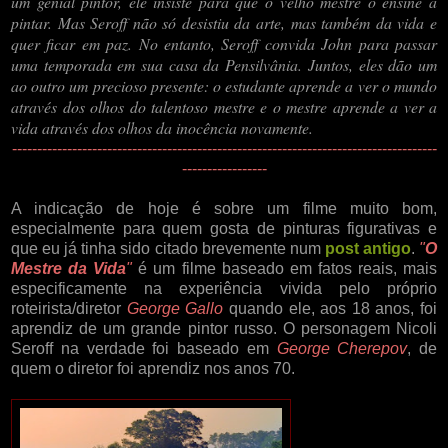
um genial pintor, ele insiste para que o velho mestre o ensine a
pintar. Mas Seroff não só desistiu da arte, mas também da vida e
quer ficar em paz. No entanto, Seroff convida John para passar
uma temporada em sua casa da Pensilvânia. Juntos, eles dão um
ao outro um precioso presente: o estudante aprende a ver o mundo
através dos olhos do talentoso mestre e o mestre aprende a ver a
vida através dos olhos da inocência novamente.
-------------------------------------------------------------------------------------
-----------------
A indicação de hoje é sobre um filme muito bom,
especialmente para quem gosta de pinturas figurativas e
que eu já tinha sido citado brevemente num
post antigo
.
"
O
Mestre da Vida
"
é um filme baseado em fatos reais, mais
especificamente na experiência vivida pelo próprio
roteirista/diretor
George Gallo
quando ele, aos 18 anos, foi
aprendiz de um grande pintor russo. O personagem Nicoli
Seroff na verdade foi baseado em
George Cherepov
, de
quem o diretor foi aprendiz nos anos 70.