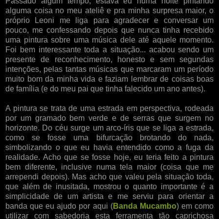
Passado algum tempo, estava eu numa noite pintando
alguma coisa no meu ateliê e pra minha surpresa maior, o
próprio Leoni me liga para agradecer e conversar um
pouco, me confessando depois que nunca tinha recebido
uma pintura sobre uma música dele até aquele momento.
Foi bem interessante toda a situação... acabou sendo um
presente de reconhecimento, honesto e sem segundas
intenções, pelas tantas músicas que marcaram um período
muito bom da minha vida e faziam lembrar de coisas boas
de família (e do meu pai que tinha falecido um ano antes).
A pintura se trata de uma estrada em perspectiva, rodeada
por um gramado bem verde e de serras que surgem no
horizonte. Do céu surge um arco-íris que se liga a estrada,
como se fosse uma bifurcação brotando do nada,
simbolizando o que eu havia entendido como a fuga da
realidade. Acho que se fosse hoje, eu teria feito a pintura
bem diferente, inclusive numa tela maior (coisa que me
arrependi depois). Mas acho que valeu pela situação toda,
que além de inusitada, mostrou o quanto importante é a
simplicidade de um artista e me serviu para orientar a
banda que eu ajudo por aqui (
Banda Mucambo
) em como
utilizar com sabedoria esta ferramenta tão caprichosa