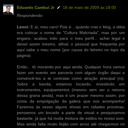
Eduardo Cambuí Jr
18 de maio de 2009 às 18:00
Respondendo:
Leoni:
E aí, meu caro! Pois é... quando criei o blog, a idéia
era colocar o nome de "Cultura Malcriada", mas por um
engano, acabou indo para o meu perfil... achei legal e
deixei assim mesmo, afinal, o pessoal que frequenta por
aqui sabe o meu nome (por causa do letreiro no topo da
página).
Então... tô morando por aqui ainda. Qualquer hora vamos
fazer um evento em parceria com algum órgão daqui e
convencê-los a te contratar como atração principal (rs).
Sobre a banda, estamos tocando, investindo em
instrumentos, equipamentos (mesmo sem ver o retorno
dessa grana ainda), mas é um prazer mesmo assim, por
conta da empolgação da galera que nos acompanha!
Fazemos às vezes alguns shows em cidades próximas,
pensamos um bocado a parte de visual e pesquisamos
bastante, já que há muita mistura de estilos no nosso som.
Mas ainda falta muito feijão com arroz até chegarmos no