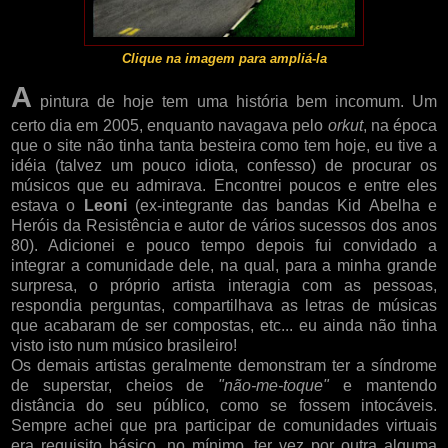
Clique na imagem para ampliá-la
A
pintura de hoje tem uma história bem incomum. Um
certo dia em 2005, enquanto navagava pelo
orkut
, na época
que o site não tinha tanta besteira como tem hoje, eu tive a
idéia (talvez um pouco idiota, confesso) de procurar os
músicos que eu admirava. Encontrei poucos e entre eles
estava o
Leoni
(ex-integrante das bandas Kid Abelha e
Heróis da Resistência e autor de vários sucessos dos anos
80). Adicionei e pouco tempo depois fui convidado a
integrar a comunidade dele, na qual, para a minha grande
surpresa, o próprio artista interagia com as pessoas,
respondia perguntas, compartilhava as letras de músicas
que acabaram de ser compostas, etc... eu ainda não tinha
visto isto num músico brasileiro!
Os demais artistas geralmente demonstram ter a síndrome
de superstar, cheios de
"não-me-toque"
e mantendo
distância do seu público, como se fossem intocáveis.
Sempre achei que pra participar de comunidades virtuais
era requisito básico, no mínimo, ter vez por outra alguma