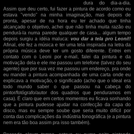
dura do dia-a-dia.
Assim que deu certo, fui fazer a pintura de acordo como eu
estava "vendo" na minha imaginação, mas depois de
pronta, apesar de na hora eu ter achado que tinha
alcançado o objetivo, achei que não tinha muita razão eu
pendurá-la numa parede qualquer de casa... algum tempo
depois surgiu a idéia maluca:
vou dar a tela pro Leoni!!
Afinal, ele fez a música e ter uma tela inspirada na letra da
própria música deve ter um gosto diferente. Entrei em
contato com o Leoni por e-mail, falei da pintura e da
motivação dela e ele me passou um telefone (talvez do seu
agente) que por sua vez me passou um endereço, pra onde
eu mandei a pintura acompanhada de uma carta onde eu
explicava a motivação, o significado (acho que o ideal era
todo mundo saber o que passou na cabeça do
pintor/fotógrafo/autor dos quadros que penduramos em
casa). É claro que em certos momentos eu ficava sonhando
que a pintura pudesse ajudar na confecção da capa do
disco, mas eu sempre soube que seria muito difícil por
conta das complicações da indústria fonográfica (e a pintura
nem era tão boa assim pra isso também).