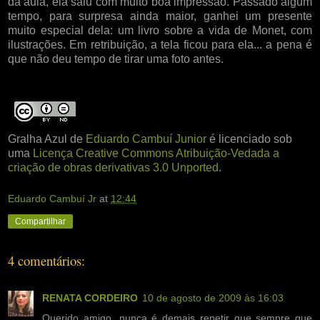
da aula, ela saiu com muito boa impressão. Passado algum
tempo, para surpresa ainda maior, ganhei um presente
muito especial dela: um livro sobre a vida de Monet, com
ilustrações. Em retribuição, a tela ficou para ela... a pena é
que não deu tempo de tirar uma foto antes.
Gralha Azul
de
Eduardo Cambuí Junior
é licenciado sob
uma
Licença Creative Commons Atribuição-Vedada a
criação de obras derivativas 3.0 Unported
.
Eduardo Cambuí Jr
at
12:44
Compartilhar
4 comentários:
RENATA CORDEIRO
10 de agosto de 2009 às 16:03
Querido amigo, nunca é demais repetir que sempre que