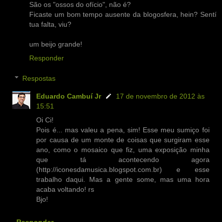
São os "ossos do ofício", não é?
Ficaste um bom tempo ausente da blogosfera, hein? Sentí
tua falta, viu?
um beijo grande!
Responder
Respostas
Eduardo Cambuí Jr
17 de novembro de 2012 às
15:51
Oi Ci!
Pois é... mas valeu a pena, sim! Esse meu sumiço foi
por causa de um monte de coisas que surgiram esse
ano, como o mosaico que fiz, uma exposição minha
que tá acontecendo agora
(http://iconesdamusica.blogspot.com.br) e esse
trabalho daqui. Mas a gente some, mas uma hora
acaba voltando! rs
Bjo!
Responder